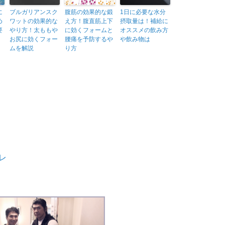
に
ブルガリアンスク
腹筋の効果的な鍛
1日に必要な水分
め
ワットの効果的な
え方！腹直筋上下
摂取量は！補給に
要
やり方！太ももや
に効くフォームと
オススメの飲み方
お尻に効くフォー
腰痛を予防するや
や飲み物は
ムを解説
り方
レ